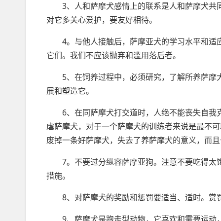
3、人和萨摩犬感情上的联系是人和萨摩犬共
对它多关心爱护，要友好相待。
4。与他人接触后，萨摩亚犬的学习水平和适
它们。我们不应该抛弃和滥用落后者。
5、在饲养过程中，必须研究，了解所养萨摩
展和塑造它。
6、在同萨摩犬打交道时，人绝不能丧失自我
虐萨摩犬，对于一个萨摩犬的训练者来说是最不可
废掉一条好萨摩犬，失去了养萨摩犬的意义，而且
7。不要过分纵容萨摩亚狗。注意不要吃得太
措施。
8、对萨摩犬的奖励和惩罚要适当、适时。赏
9、萨摩犬是跑走型动物，它喜欢和需要运动