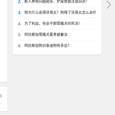
2.
新人养狗问题颇多，铲屎官需注意四点！
3.
狗为什么会得牙周炎？狗得了牙周炎怎么治疗
4.
为了利益，完全不顾雪橇犬的死活！
5.
阿拉斯加雪橇犬夏季避暑法
6.
阿拉斯加狗对泰迪狗有多怂？
篇
你知道吗？你真的养对了吗？