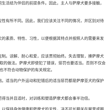
同生活结为伴侣的前提条件。因此，主人与萨摩犬要多接触，
应性有所不同。因此，我们应该关注不同的情况，并区别对待
犬的素质、特性、习性，以便根据其特点并按照人的需要来发
克制。谅解、耐心和爱，应该贯彻始终。失去理智，揍萨摩犬
取的做法。萨摩犬即使犯了错误，惩罚也要适当。否则不仅会
也不符合动物保护的有关规定。
饱。适当的户外运动和犯错后的适当惩罚都是萨摩亚犬的保护
罚得当并且适时，对训练和塑造萨摩犬都会事半功倍。
，以保持身体健康和萨摩犬的天性，决不可长期关在屋里或圈